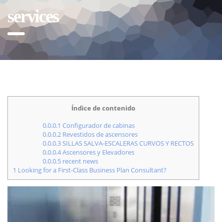
services
Índice de contenido
0.0.0.1
Configurador de cabinas
0.0.0.2
Revestidos de ascensores
0.0.0.3
SILLAS SALVA-ESCALERAS CURVOS Y RECTOS
0.0.0.4
Ascensores y Elevadores
0.0.0.5
recent news
1
Looking for a First-Class Business Plan Consultant?