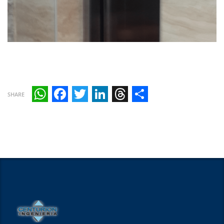
SHARE
WhatsApp
Facebook
Twitter
LinkedIn
Threads
Share